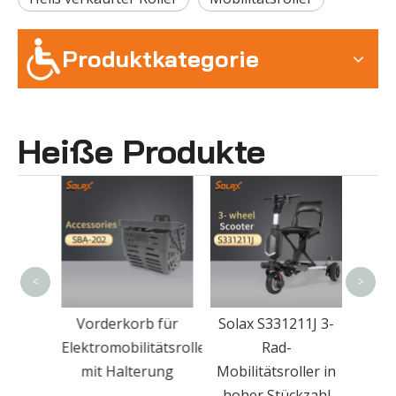
Produktkategorie
Heiße Produkte
Auto 
El
<
>
Vorderkorb für
Solax S331211J 3-
er mit
Elektromobilitätsroller
Rad-
Sitz
mit Halterung
Mobilitätsroller in
hoher Stückzahl