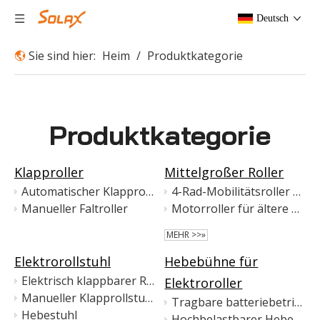
Deutsch
Sie sind hier:
Heim
/
Produktkategorie
Produktkategorie
Klapproller
Mittelgroßer Roller
Automatischer Klapproller
4-Rad-Mobilitätsroller mit drehbarem Sitz
Manueller Faltroller
Motorroller für ältere Menschen mit drehbarem Sitz
MEHR >>»
Elektrorollstuhl
Hebebühne für
Elektrisch klappbarer Rollstuhl
Elektroroller
Manueller Klapprollstuhl
Tragbare batteriebetriebene Hebeplattform für Mobilitätshilfen
Hebestuhl
Hochbelastbarer Hebe- und Hebemechanismus für Elektroroller