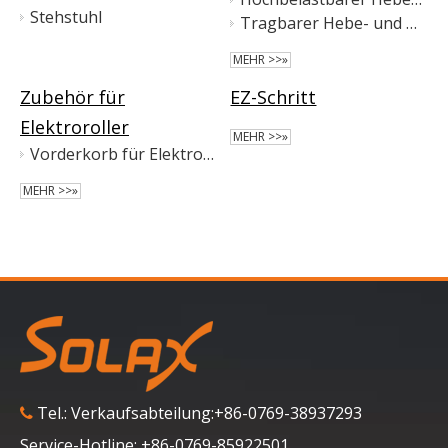
Stehstuhl
Tragbarer Hebe- und Hebemechanismus für Elektroroller
MEHR >>»
Zubehör für
EZ-Schritt
Elektroroller
MEHR >>»
Vorderkorb für Elektromobilitätsroller mit Halterung
MEHR >>»
Tel.: Verkaufsabteilung:+86-0769-38937293

Service-Hotline: +86-0769-85922501